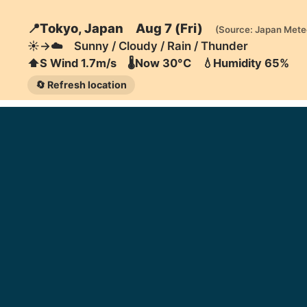
📍Tokyo, Japan Aug 7 (Fri)
(Source: Japan Mete
☀️→☁️ Sunny / Cloudy / Rain / Thunder
⬆️S Wind 1.7m/s 🌡️Now 30°C 💧Humidity 65%
🔄 Refresh location