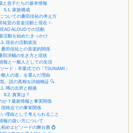
成と息子たちの基本情報
5.1.
家族構成
についての桑田佳祐の考え方
田祐宜の音楽活動と現在 ✨
READ ALOUDでの活動
楽活動を始めたきっかけ
.3.
現在の活動状況
・桑田佳祐との音楽的関係
桑田洋輔の生き方と現状
情報と一般人としての生活
ソード：卒業式での「TSUNAMI」
一般人の道」を選んだ理由
気」説の真相を詳細検証 🔍
.1.
噂の出所と根拠
8.2.
真実は？
のか？最新情報と事実関係
現時点での事実関係
ない理由として考えられること
情報の扱い方について
初めエピソードの舞台裏 💍