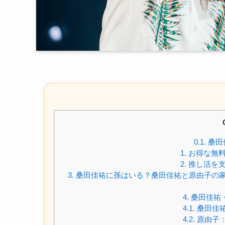
0.1.
桑田
1.
お得な無料
2.
推し活を支
3.
桑田佳祐に孫はいる？桑田佳祐と原由子の家
4.
桑田佳祐・
4.1.
桑田佳
4.2.
原由子