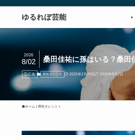
ゆるれぽ芸能
2026
桑田佳祐に孫はいる？桑田
8/02
広告
2025年2月28日
2026年8月2日
男性タレント
ホーム
男性タレント