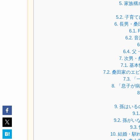
5.
家族構
5.2.
子育て
6.
長男・桑
6.1.
6.2.
音
6
6.4.
父
7.
次男・
7.1.
基本
7.2.
桑田家のエピ
7.3.
「
8.
「息子が病
8
9.
孫はいる
9.1.
9.2.
孫がい
9.3.
10.
結婚・馴れ