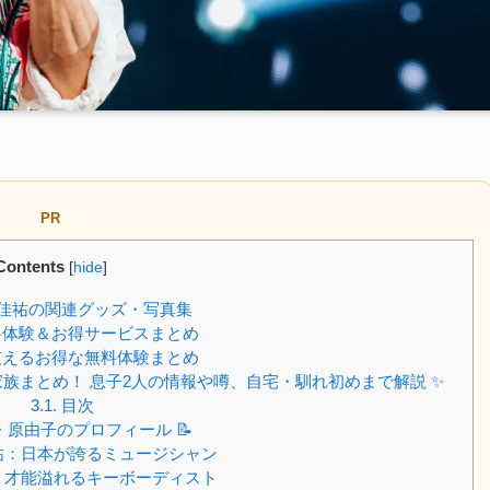
PR
Contents
[
hide
]
佳祐の関連グッズ・写真集
体験＆お得サービスまとめ
えるお得な無料体験まとめ
族まとめ！ 息子2人の情報や噂、自宅・馴れ初めまで解説 ✨
3.1.
目次
原由子のプロフィール 📝
祐：日本が誇るミュージシャン
：才能溢れるキーボーディスト