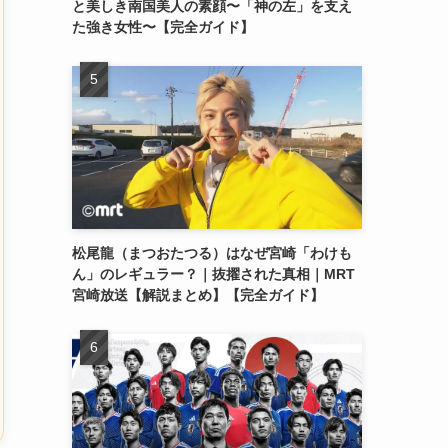
と美しき南国美人の素顔〜「神の左」を支え
た強き女性〜【完全ガイド】
松尾龍（まつおたつる）はなぜ宮崎「わけも
ん」のレギュラー？｜抜擢された真相｜MRT
宮崎放送【解説まとめ】【完全ガイド】