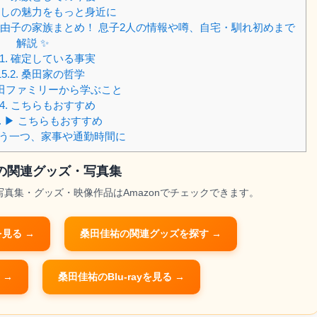
しの魅力をもっと身近に
由子の家族まとめ！ 息子2人の情報や噂、自宅・馴れ初めまで
解説 ✨
1.
確定している事実
15.2.
桑田家の哲学
田ファミリーから学ぶこと
4.
こちらもおすすめ
.
▶ こちらもおすすめ
う一つ、家事や通勤時間に
の関連グッズ・写真集
写真集・グッズ・映像作品はAmazonでチェックできます。
見る →
桑田佳祐の関連グッズを探す →
 →
桑田佳祐のBlu-rayを見る →