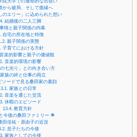
学院大学での運命的な出会い
際から破局、そして復縁へ
しのエリー」に込められた想い
4.
結婚後の二人三脚
事情と親子関係の内幕
.
自宅の所在地と特徴
.2.
親子関係の実態
.
子育てにおける方針
音楽的影響と親子の価値観
1.
音楽的環境の影響
の七光り」との向き合い方
家族の絆と仕事の両立
ピソードで見る桑田家の素顔
13.1.
家族との日常
2.
音楽を通じた交流
3.
休暇のエピソード
13.4.
教育方針
と今後の桑田ファミリー 🌟
桑田佳祐・原由子の近況
.2.
息子たちの今後
3.
家族としての今後