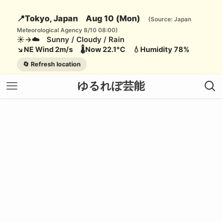
📍Tokyo, Japan Aug 10 (Mon)
(Source: Japan
Meteorological Agency 8/10 08:00)
☀️→☁️ Sunny / Cloudy / Rain
↘️NE Wind 2m/s 🌡️Now 22.1°C 💧Humidity 78%
🔄 Refresh location
ゆるれぽ芸能