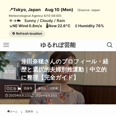
📍Tokyo, Japan Aug 10 (Mon)
(Source: Japan
Meteorological Agency 8/10 08:00)
☀️→☁️ Sunny / Cloudy / Rain
↘️NE Wind 0.8m/s 🌡️Now 22.6°C 💧Humidity 76%
🔄 Refresh location
ゆるれぽ芸能
井田奈穂さんのプロフィール・経
2026
歴と選択的夫婦別姓運動｜中立的
8/10
に整理【完全ガイド】
広告
団体等
著名人・活動家
2025年8月22日
2026年8月10日
ホーム
団体等