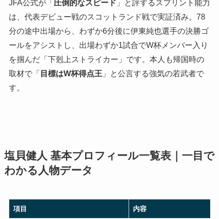
JFA公式が「
圧倒的なスピード
」と評するスプリント能力
は、代表デビュー戦のスコットランド戦で実証済み。78
分の途中出場から、わずか6分後に伊東純也選手の決勝ゴ
ールをアシストし、出場わずか1試合でW杯メンバー入り
を掴んだ「下剋上ストライカー」です。本人も帰国時の
取材で「
目標はW杯得点王
」と公言する強気の若武者で
す。
塩貝健人 基本プロフィール一覧表｜一目で
わかる人物データ
項目
内容