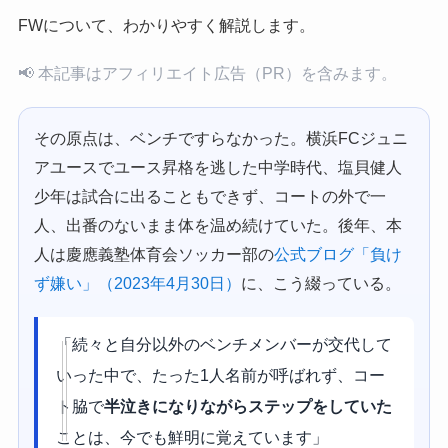
FWについて、わかりやすく解説します。
📢 本記事はアフィリエイト広告（PR）を含みます。
その原点は、ベンチですらなかった。横浜FCジュニ
アユースでユース昇格を逃した中学時代、塩貝健人
少年は試合に出ることもできず、コートの外で一
人、出番のないまま体を温め続けていた。後年、本
人は慶應義塾体育会ソッカー部の
公式ブログ「負け
ず嫌い」（2023年4月30日）
に、こう綴っている。
「続々と自分以外のベンチメンバーが交代して
いった中で、たった1人名前が呼ばれず、コー
ト脇で
半泣きになりながらステップをしていた
ことは、今でも鮮明に覚えています」