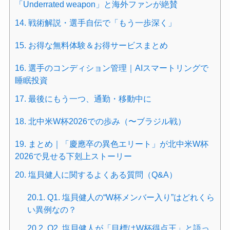
「Underrated weapon」と海外ファンが絶賛
14.
戦術解説・選手自伝で「もう一歩深く」
15.
お得な無料体験＆お得サービスまとめ
16.
選手のコンディション管理｜AIスマートリングで
睡眠投資
17.
最後にもう一つ、通勤・移動中に
18.
北中米W杯2026での歩み（〜ブラジル戦）
19.
まとめ｜「慶應卒の異色エリート」が北中米W杯
2026で見せる下剋上ストーリー
20.
塩貝健人に関するよくある質問（Q&A）
20.1.
Q1. 塩貝健人の“W杯メンバー入り”はどれくら
い異例なの？
20.2.
Q2. 塩貝健人が「目標はW杯得点王」と語っ