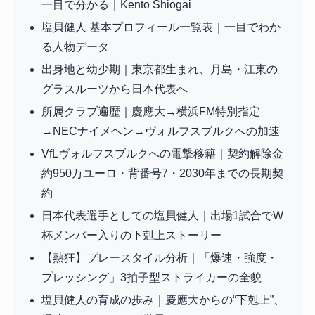
一目で分かる｜Kento Shiogai
塩貝健人 基本プロフィール一覧表｜一目でわか
る人物データ
出身地と幼少期｜東京都生まれ、月島・江東の
グラスルーツから日本代表へ
所属クラブ遍歴｜慶應大→横浜FM特別指定
→NECナイメヘン→ヴォルフスブルクへの加速
VfLヴォルフスブルクへの電撃移籍｜契約解除金
約950万ユーロ・背番号7・2030年までの長期契
約
日本代表選手としての塩貝健人｜出場1試合でW
杯メンバー入りの下剋上ストーリー
【熱狂】プレースタイル分析｜「爆速・強度・
プレッシング」3拍子型ストライカーの全貌
塩貝健人の育成の歩み｜慶應大からの“下剋上”、