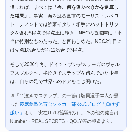
借りれば、すべては
「今、何を選ぶべきかを逆算し
た結果」
。事実、海を渡る直前のモーリス・レベロ
トーナメントでは強豪イタリア相手に
ハットトリッ
ク
を含む5得点で得点王に輝き、NECの首脳陣に「本
当に特別なものだった」と言わしめた。NEC2年目に
は先発1試合ながら12試合で7得点。
そして2026年冬、ドイツ・ブンデスリーガのヴォル
フスブルクへ。半泣きでステップを踏んでいた少年
は、自らの足で世界へのドアをこじ開けた。
※「半泣きでステップ」の一節は塩貝選手本人が綴
った
慶應義塾体育会ソッカー部 公式ブログ「負けず
嫌い」
より（実在URL確認済み）。その他の発言は
Number・REAL SPORTS・QOLY等の報道より。