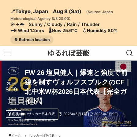
📍Tokyo, Japan Aug 8 (Sat)
(Source: Japan
Meteorological Agency 8/8 20:00)
☀️→☁️ Sunny / Cloudy / Rain / Thunder
⬅️E Wind 1.2m/s 🌡️Now 25.6°C 💧Humidity 80%
🔄 Refresh location
ゆるれぽ芸能
FW 26 塩貝健人｜爆速と強度で前
線を制すヴォルフスブルクのCF｜
2026
8/09
北中米W杯2026日本代表【完全ガ
イド】
広告
2026年6月17日
2026年8月9日
サッカー日本代表
ホーム
サッカー日本代表