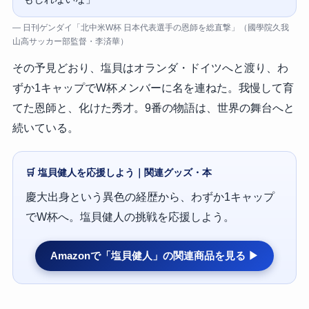
— 日刊ゲンダイ「北中米W杯 日本代表選手の恩師を総直撃」（國學院久我
山高サッカー部監督・李済華）
その予見どおり、塩貝はオランダ・ドイツへと渡り、わ
ずか1キャップでW杯メンバーに名を連ねた。我慢して育
てた恩師と、化けた秀才。9番の物語は、世界の舞台へと
続いている。
🛒 塩貝健人を応援しよう｜関連グッズ・本
慶大出身という異色の経歴から、わずか1キャップ
でW杯へ。塩貝健人の挑戦を応援しよう。
Amazonで「塩貝健人」の関連商品を見る ▶