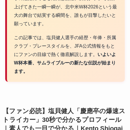
上げてきた一瞬一瞬が、北中米W杯2026という最
大の舞台で結実する瞬間を、誰もが目撃したいと
願っています。
この記事では、塩貝健人選手の経歴・年俸・所属
クラブ・プレースタイルを、JFA公式情報をもと
にファンの目線で熱く徹底解説します。
いよいよ
W杯本番、サムライブルーの新たな伝説が始まり
ます。
【ファン必読】塩貝健人「慶應卒の爆速ス
トライカー」30秒で分かるプロフィール
｜素人でも一目で分かる｜Kento Shiogai