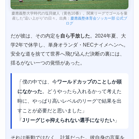
慶應義塾大学時代の塩貝健人（黄色10番）。関東リーグでゴールを量
産した“這い上がり”の日々。出典：
慶應義塾体育会ソッカー部 公式ブ
ログ
だが彼は、その内定を
自ら手放した
。2024年夏、大
学2年で休学し、単身オランダ・NECナイメヘンへ。
安全な道を捨てて世界へ飛び込んだ決断の裏には、
揺るがない一つの覚悟があった。
「僕の中では、今
ワールドカップのことしか頭
になかった
。どうやったら入れるかって考えた
時に、やっぱり高いレベルのリーグで結果を出
すことが必要だと思いました」
「
Jリーグじゃ抑えられない選手になりたい
」
それは衝動ではなく、計算だった。彼自身の言葉を