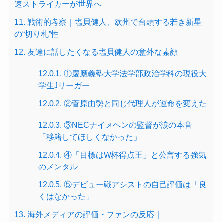
速ストライカーが世界へ
11.
戦術的考察｜塩貝健人、欧州で台頭する若き新星
の“切り札”性
12.
友達に話したくなる塩貝健人の意外な素顔
12.0.1.
①慶應義塾大学法学部政治学科の現役大
学生Jリーガー
12.0.2.
②菅原由勢と同じ代理人が運命を変えた
12.0.3.
③NECナイメヘンの監督が涙の本音
「移籍してほしくなかった」
12.0.4.
④「目標はW杯得点王」と公言する強気
のメンタル
12.0.5.
⑤デビュー戦アシストの自己評価は「良
くはなかった」
13.
海外メディアの評価・ファンの反応｜