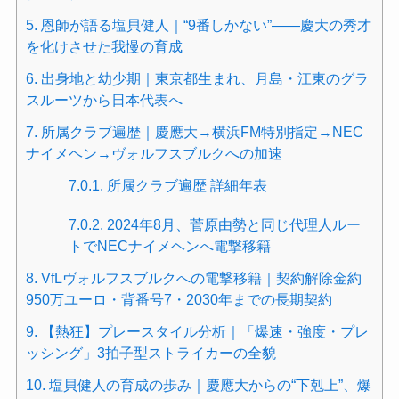
5.
恩師が語る塩貝健人｜“9番しかない”——慶大の秀才
を化けさせた我慢の育成
6.
出身地と幼少期｜東京都生まれ、月島・江東のグラ
スルーツから日本代表へ
7.
所属クラブ遍歴｜慶應大→横浜FM特別指定→NEC
ナイメヘン→ヴォルフスブルクへの加速
7.0.1.
所属クラブ遍歴 詳細年表
7.0.2.
2024年8月、菅原由勢と同じ代理人ルー
トでNECナイメヘンへ電撃移籍
8.
VfLヴォルフスブルクへの電撃移籍｜契約解除金約
950万ユーロ・背番号7・2030年までの長期契約
9.
【熱狂】プレースタイル分析｜「爆速・強度・プレ
ッシング」3拍子型ストライカーの全貌
10.
塩貝健人の育成の歩み｜慶應大からの“下剋上”、爆