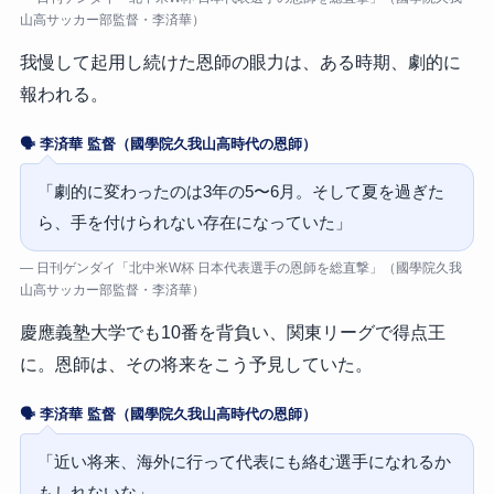
山高サッカー部監督・李済華）
我慢して起用し続けた恩師の眼力は、ある時期、劇的に
報われる。
🗣️ 李済華 監督（國學院久我山高時代の恩師）
「劇的に変わったのは3年の5〜6月。そして夏を過ぎた
ら、手を付けられない存在になっていた」
— 日刊ゲンダイ「北中米W杯 日本代表選手の恩師を総直撃」（國學院久我
山高サッカー部監督・李済華）
慶應義塾大学でも10番を背負い、関東リーグで得点王
に。恩師は、その将来をこう予見していた。
🗣️ 李済華 監督（國學院久我山高時代の恩師）
「近い将来、海外に行って代表にも絡む選手になれるか
もしれないな」