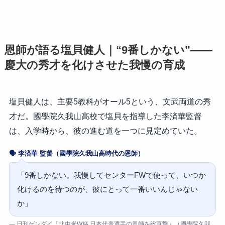
恩師が語る塩貝健人｜“9番しかない”——
慶大の秀才を化けさせた我慢の育成
塩貝健人は、主要5教科がオール5という、文武両道の秀
才だ。國學院久我山高校で塩貝を指導した李済華監督
は、入学時から、彼の進む道を一つに見定めていた。
🗣️ 李済華 監督（國學院久我山高時代の恩師）
「9番しかない。我慢してセンターFWで使って、いつか
化けるのを待つのが、彼にとって一番いいんじゃない
か」
— 日刊ゲンダイ「北中米W杯 日本代表選手の恩師を総直撃」（國學院久我