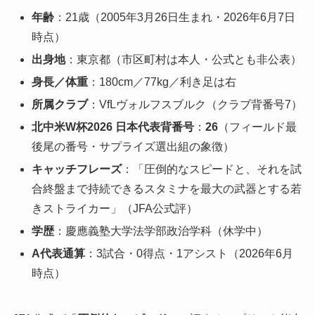
年齢
：21歳（2005年3月26日生まれ・2026年6月7日
時点）
出身地
：東京都（市区町村は本人・公式とも非公表）
身長／体重
：180cm／77kg／利き足は右
所属クラブ
：VfLヴォルフスブルク（クラブ背番号7）
北中米W杯2026 日本代表背番号
：
26
（フィールド最
後尾の番号・サプライズ選出組の象徴）
キャッチフレーズ
：「圧倒的なスピードと、それを試
合終盤まで持続できるスタミナを最大の武器とする若
きストライカー」（JFA公式評）
学歴
：慶應義塾大学法学部政治学科（休学中）
A代表通算
：3試合・0得点・1アシスト（2026年6月
時点）