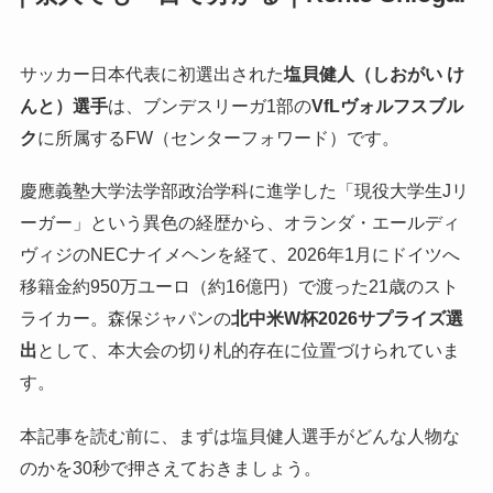
サッカー日本代表に初選出された
塩貝健人（しおがい け
んと）選手
は、ブンデスリーガ1部の
VfLヴォルフスブル
ク
に所属するFW（センターフォワード）です。
慶應義塾大学法学部政治学科に進学した「現役大学生Jリ
ーガー」という異色の経歴から、オランダ・エールディ
ヴィジのNECナイメヘンを経て、2026年1月にドイツへ
移籍金約950万ユーロ（約16億円）で渡った21歳のスト
ライカー。森保ジャパンの
北中米W杯2026サプライズ選
出
として、本大会の切り札的存在に位置づけられていま
す。
本記事を読む前に、まずは塩貝健人選手がどんな人物な
のかを30秒で押さえておきましょう。