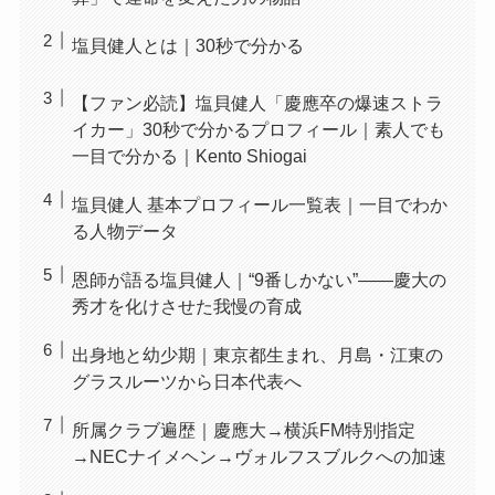
塩貝健人とは｜30秒で分かる
【ファン必読】塩貝健人「慶應卒の爆速ストラ
イカー」30秒で分かるプロフィール｜素人でも
一目で分かる｜Kento Shiogai
塩貝健人 基本プロフィール一覧表｜一目でわか
る人物データ
恩師が語る塩貝健人｜“9番しかない”——慶大の
秀才を化けさせた我慢の育成
出身地と幼少期｜東京都生まれ、月島・江東の
グラスルーツから日本代表へ
所属クラブ遍歴｜慶應大→横浜FM特別指定
→NECナイメヘン→ヴォルフスブルクへの加速