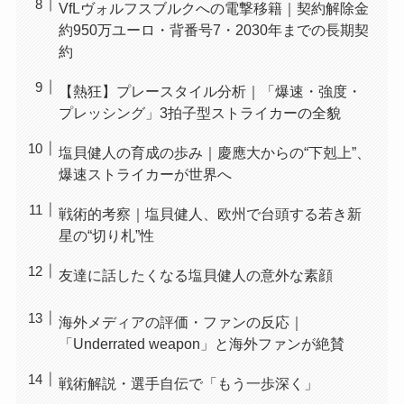
VfLヴォルフスブルクへの電撃移籍｜契約解除金
約950万ユーロ・背番号7・2030年までの長期契
約
【熱狂】プレースタイル分析｜「爆速・強度・
プレッシング」3拍子型ストライカーの全貌
塩貝健人の育成の歩み｜慶應大からの“下剋上”、
爆速ストライカーが世界へ
戦術的考察｜塩貝健人、欧州で台頭する若き新
星の“切り札”性
友達に話したくなる塩貝健人の意外な素顔
海外メディアの評価・ファンの反応｜
「Underrated weapon」と海外ファンが絶賛
戦術解説・選手自伝で「もう一歩深く」