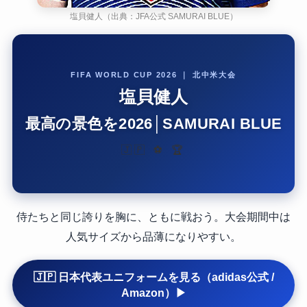
塩貝健人（出典：JFA公式 SAMURAI BLUE）
FIFA WORLD CUP 2026 ｜ 北中米大会
塩貝健人
最高の景色を2026│SAMURAI BLUE
🇯🇵 ⚽ 🏆
侍たちと同じ誇りを胸に、ともに戦おう。大会期間中は
人気サイズから品薄になりやすい。
🇯🇵 日本代表ユニフォームを見る（adidas公式 /
Amazon）▶