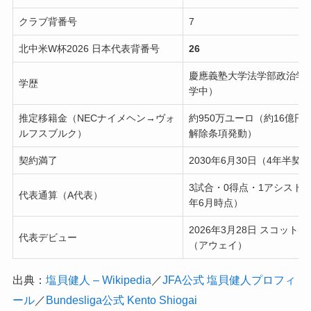
クラブ背番号
7
北中米W杯2026 日本代表背番号
26
慶應義塾大学法学部政治学
学歴
学中）
推定移籍金（NECナイメヘン→ヴォ
約950万ユーロ（約16億円
ルフスブルク）
解除条項発動）
契約満了
2030年6月30日（4年半契
3試合・0得点・1アシスト（2
代表通算（A代表）
年6月時点）
2026年3月28日 スコット
代表デビュー
（アウェイ）
出典：
塩貝健人 – Wikipedia
／
JFA公式 塩貝健人プロフィ
ール
／
Bundesliga公式 Kento Shiogai