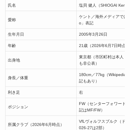
氏名
塩貝 健人（SHIOGAI Kent
ケント／海外メディアでは「K
愛称
o」表記
生年月日
2005年3月26日
年齢
21歳（2026年6月7日時点）
東京都（市区町村は本人・
出身地
も非公表）
180cm／77kg（Wikipedia 
身長／体重
記もあり）
利き足
右
FW（センターフォワード／
ポジション
記はMF/FW）
VfLヴォルフスブルク（ドイ
所属クラブ（2026年6月時点）
026-27は2部）