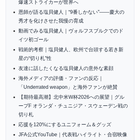
爆速ストライカーが世界へ
恩師が語る塩貝健人｜“9番しかない”——慶大の
秀才を化けさせた我慢の育成
動画でみる塩貝健人｜ヴォルフスブルクでのド
イツ初ゴール
戦術的考察｜塩貝健人、欧州で台頭する若き新
星の“切り札”性
友達に話したくなる塩貝健人の意外な素顔
海外メディアの評価・ファンの反応｜
「Underrated weapon」と海外ファンが絶賛
【期待最高潮】北中米W杯2026への展望｜グル
ープF オランダ・チュニジア・スウェーデン戦の
切り札
応援を120%にするユニフォーム＆グッズ
JFA公式YouTube｜代表戦ハイライト・合宿映像