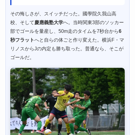
その悔しさが、スイッチだった。國學院久我山高
校、そして
慶應義塾大学
へ。当時関東3部のソッカー
部でゴールを量産し、50m走のタイムを7秒台から
6
秒フラット
へと自らの体ごと作り変えた。横浜F・マ
リノスからJの内定も勝ち取った。普通なら、そこが
ゴールだ。