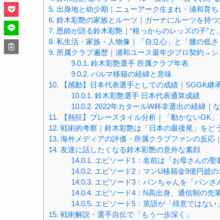
5.
出身地と幼少期｜ニューアーク生まれ・浦和育ち
6.
鈴木彩艶の家族とルーツ｜ガーナにルーツを持つ父
7.
恩師が語る鈴木彩艶｜“根っからのレッズの子”と
8.
私生活・家族・人物像｜「自立心」と「腰の低さ
9.
所属クラブ遍歴｜浦和ユース最年少プロ契約→シ
9.0.1.
鈴木彩艶選手 所属クラブ年表
9.0.2.
パルマ移籍の経緯と意味
10.
【感動】日本代表選手としての成績｜SGGK継
10.0.1.
鈴木彩艶選手 日本代表通算成績
10.0.2.
2022年カタールW杯非選出の経緯｜
11.
【熱狂】プレースタイル分析｜「動かないGK」
12.
戦術的考察｜鈴木彩艶は「日本の最後尾」をど
13.
海外メディアの評価・所属クラブファンの反応｜
14.
友達に話したくなる鈴木彩艶の意外な素顔
14.0.1.
エピソード1：名前は「お母さんの聖
14.0.2.
エピソード2：マンU移籍金9億円超
14.0.3.
エピソード3：パンちゃんを「パンさ
14.0.4.
エピソード4：N高出身、通信制の先
14.0.5.
エピソード5：英語が「得意ではない
15.
戦術解説・選手自伝で「もう一歩深く」