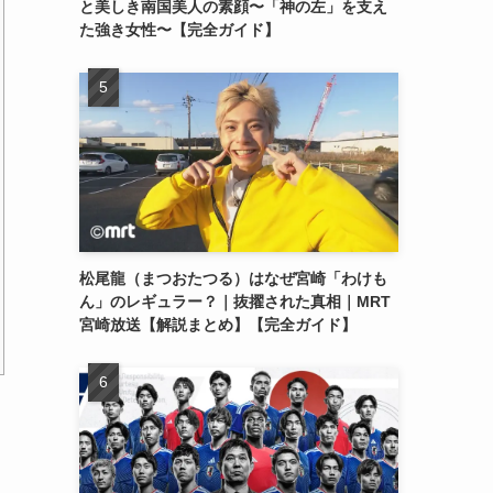
と美しき南国美人の素顔〜「神の左」を支え
た強き女性〜【完全ガイド】
松尾龍（まつおたつる）はなぜ宮崎「わけも
ん」のレギュラー？｜抜擢された真相｜MRT
宮崎放送【解説まとめ】【完全ガイド】