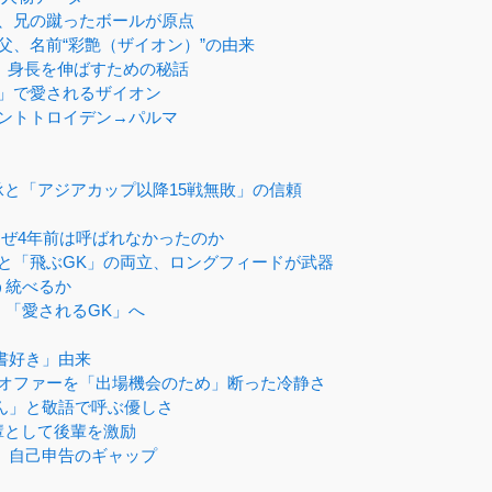
、兄の蹴ったボールが原点
、名前“彩艶（ザイオン）”の由来
、身長を伸ばすための秘話
」で愛されるザイオン
ントトロイデン→パルマ
承と「アジアカップ以降15戦無敗」の信頼
なぜ4年前は呼ばれなかったのか
と「飛ぶGK」の両立、ロングフィードが武器
う統べるか
「愛されるGK」へ
書好き」由来
のオファーを「出場機会のため」断った冷静さ
ん」と敬語で呼ぶ優しさ
輩として後輩を激励
」自己申告のギャップ