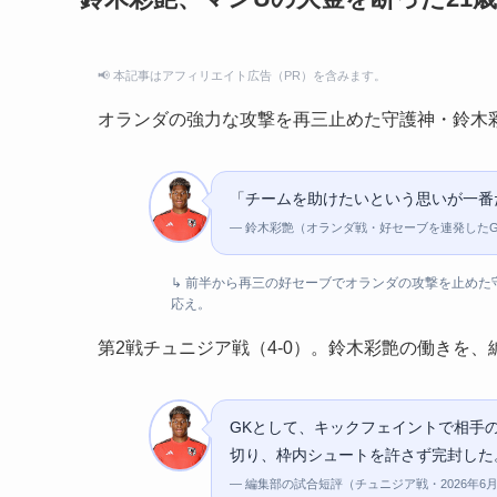
📢 本記事はアフィリエイト広告（PR）を含みます。
オランダの強力な攻撃を再三止めた守護神・鈴木
「チームを助けたいという思いが一番
— 鈴木彩艶（オランダ戦・好セーブを連発した
↳ 前半から再三の好セーブでオランダの攻撃を止め
応え。
第2戦チュニジア戦（4-0）。鈴木彩艶の働きを
GKとして、キックフェイントで相手
切り、枠内シュートを許さず完封した
— 編集部の試合短評（チュニジア戦・2026年6月