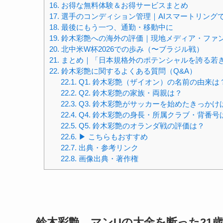
16.
お得な無料体験＆お得サービスまとめ
17.
選手のコンディション管理｜AIスマートリング
18.
最後にもう一つ、通勤・移動中に
19.
鈴木彩艶への海外の評価｜現地メディア・ファ
20.
北中米W杯2026での歩み（〜ブラジル戦）
21.
まとめ｜「日本規格外のポテンシャルを誇る若き
22.
鈴木彩艶に関するよくある質問（Q&A）
22.1.
Q1. 鈴木彩艶（ザイオン）の名前の由来は
22.2.
Q2. 鈴木彩艶の家族・両親は？
22.3.
Q3. 鈴木彩艶がサッカーを始めたきっかけ
22.4.
Q4. 鈴木彩艶の身長・所属クラブ・背番号
22.5.
Q5. 鈴木彩艶のオランダ戦の評価は？
22.6.
▶ こちらもおすすめ
22.7.
出典・参考リンク
22.8.
画像出典・著作権
鈴木彩艶、マンUの大金を断った21