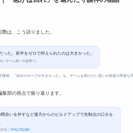
彩艶は、こう語りました。
だった。前半をゼロで抑えられたのは大きかった」
GK／チーム第一の姿勢で）
た守護神。「自分のセーブが大きかった」も、チームを助けたい思いが前提の率直な
、編集部の視点で振り返ります。
の間合いを外すなど後方からのビルドアップで先制点の口火を
。
21日／
JFA公式記録
）