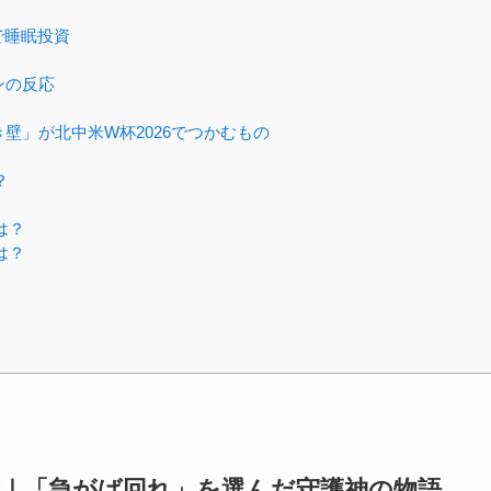
で睡眠投資
ンの反応
壁」が北中米W杯2026でつかむもの
？
は？
は？
歳｜「急がば回れ」を選んだ守護神の物語