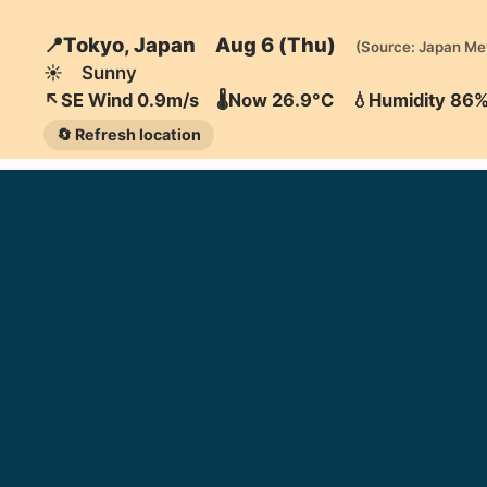
📍Tokyo, Japan Aug 6 (Thu)
(Source: Japan Me
☀️ Sunny
↖️SE Wind 0.9m/s 🌡️Now 26.9°C 💧Humidity 86
🔄 Refresh location