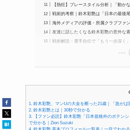
【熱狂】プレースタイル分析｜「動かな
戦術的考察｜鈴木彩艶は「日本の最後
海外メディアの評価・所属クラブファン
友達に話したくなる鈴木彩艶の意外な
戦術解説・選手自伝で「もう一歩深く
1.
鈴木彩艶、マンUの大金を断った21歳｜「急がば
2.
鈴木彩艶とは｜30秒で分かる
3.
【ファン必読】鈴木彩艶「日本規格外のポテンシ
で分かる｜Zion Suzuki
4.
鈴木彩艶 基本プロフィール一覧表｜一目でわか