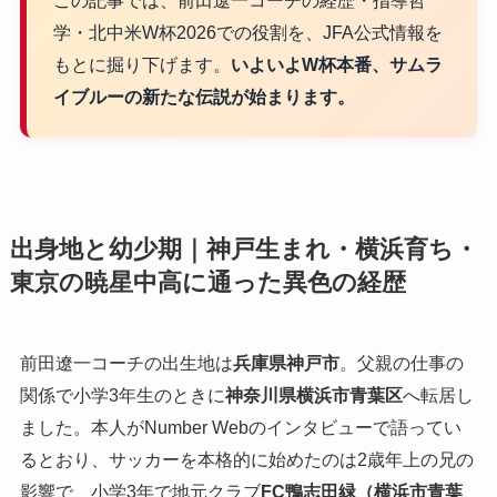
この記事では、前田遼一コーチの経歴・指導哲
学・北中米W杯2026での役割を、JFA公式情報を
もとに掘り下げます。
いよいよW杯本番、サムラ
イブルーの新たな伝説が始まります。
出身地と幼少期｜神戸生まれ・横浜育ち・
東京の暁星中高に通った異色の経歴
前田遼一コーチの出生地は
兵庫県神戸市
。父親の仕事の
関係で小学3年生のときに
神奈川県横浜市青葉区
へ転居し
ました。本人がNumber Webのインタビューで語ってい
るとおり、サッカーを本格的に始めたのは2歳年上の兄の
影響で、小学3年で地元クラブ
FC鴨志田緑（横浜市青葉