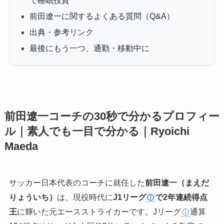
で睡眠投資
前田遼一に関するよくある質問（Q&A）
出典・参考リンク
最後にもう一つ、通勤・移動中に
前田遼一コーチの30秒で分かるプロフィー
ル｜素人でも一目で分かる｜Ryoichi
Maeda
サッカー日本代表のコーチに就任した
前田遼一（まえだ
りょういち）
は、現役時代に
J1リーグ
で2年連続得点
ⓘ
王
に輝いた元エースストライカーです。Jリーグ
通算
ⓘ