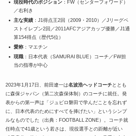
現役時代のポジション
：FW（センターフォワード）
／右利き
主な実績
：J1得点王2回（2009・2010）／Jリーグベ
ストイレブン2回／2011AFCアジアカップ優勝／J1通
算154得点（歴代5位）
愛称
：マエチン
現職
：日本代表（SAMURAI BLUE）コーチ／FW担
当の指導が中心
2023年1月17日、前田遼一は
名波浩ヘッドコーチ
ととも
に森保ジャパン（第二次森保体制）のコーチに就任。発
表からの第一声は「ジュビロ磐田で学んだことを忘れず
に、日本代表のためにすべてを捧げたい」というシンプ
ルなものでした（出典：FOOTBALL ZONE）。コーチ就
任時点で41歳という若さは、現役選手との距離が近い