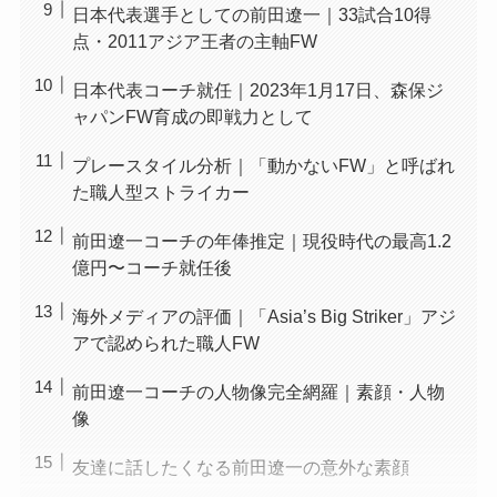
日本代表選手としての前田遼一｜33試合10得
点・2011アジア王者の主軸FW
日本代表コーチ就任｜2023年1月17日、森保ジ
ャパンFW育成の即戦力として
プレースタイル分析｜「動かないFW」と呼ばれ
た職人型ストライカー
前田遼一コーチの年俸推定｜現役時代の最高1.2
億円〜コーチ就任後
海外メディアの評価｜「Asia’s Big Striker」アジ
アで認められた職人FW
前田遼一コーチの人物像完全網羅｜素顔・人物
像
友達に話したくなる前田遼一の意外な素顔