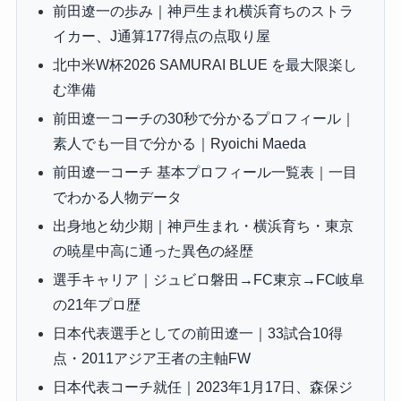
前田遼一の歩み｜神戸生まれ横浜育ちのストラ
イカー、J通算177得点の点取り屋
北中米W杯2026 SAMURAI BLUE を最大限楽し
む準備
前田遼一コーチの30秒で分かるプロフィール｜
素人でも一目で分かる｜Ryoichi Maeda
前田遼一コーチ 基本プロフィール一覧表｜一目
でわかる人物データ
出身地と幼少期｜神戸生まれ・横浜育ち・東京
の暁星中高に通った異色の経歴
選手キャリア｜ジュビロ磐田→FC東京→FC岐阜
の21年プロ歴
日本代表選手としての前田遼一｜33試合10得
点・2011アジア王者の主軸FW
日本代表コーチ就任｜2023年1月17日、森保ジ