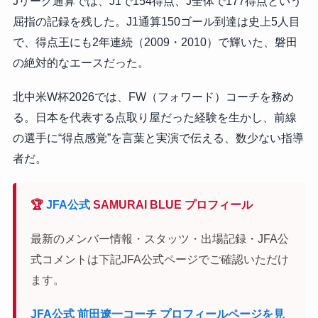
Jリーグ通算では、J1で154得点、J全体で177得点という
屈指の記録を残した。J1通算150ゴール到達は史上5人目
で、得点王にも2年連続（2009・2010）で輝いた、磐田
の絶対的なエースだった。
北中米W杯2026では、FW（フォワード）コーチを務め
る。日本を代表する点取り屋だった経験を生かし、前線
の選手に“得点感覚”を言葉と実演で伝える、数少ない指導
者だ。
🏆
JFA公式
SAMURAI BLUE プロフィール
最新のメンバー情報・スタッツ・出場記録・JFA公
式コメントは下記JFA公式ページでご確認いただけ
ます。
JFA公式 前田遼一コーチ プロフィールページを見