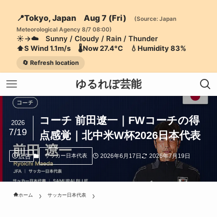
📍Tokyo, Japan Aug 7 (Fri)
(Source: Japan
Meteorological Agency 8/7 08:00)
☀️→☁️ Sunny / Cloudy / Rain / Thunder
⬆️S Wind 1.1m/s 🌡️Now 27.4°C 💧Humidity 83%
🔄 Refresh location
ゆるれぽ芸能
コーチ 前田遼一｜FWコーチの得
2026
7/19
点感覚｜北中米W杯2026日本代表
広告
2026年6月17日
2026年7月19日
サッカー日本代表
ホーム
サッカー日本代表