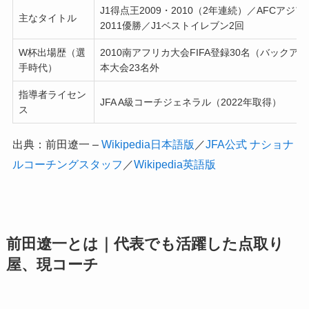
J1得点王2009・2010（2年連続）／AFCアジ
主なタイトル
2011優勝／J1ベストイレブン2回
W杯出場歴（選
2010南アフリカ大会FIFA登録30名（バックア
手時代）
本大会23名外
指導者ライセン
JFA A級コーチジェネラル（2022年取得）
ス
出典：前田遼一 –
Wikipedia日本語版
／
JFA公式 ナショナ
ルコーチングスタッフ
／
Wikipedia英語版
前田遼一とは｜代表でも活躍した点取り
屋、現コーチ