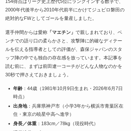
154得点はリーグ史上歴代5位にランクインする数字で、
2000年代後半から2010年代前半にかけてジュビロ磐田の
絶対的なFWとしてゴールを量産しました。
選手仲間からは愛称
「マエチン」
で親しまれており、ベ
ンチでの語り口の柔らかさと、攻撃陣に的確なディテー
ルを伝える指導者としての評価が、森保ジャパンのスタ
ッフ陣の中でも独自の存在感を放っています。本記事を
読む前に、まずは前田遼一コーチがどんな人物なのかを
30秒で押さえておきましょう。
年齢
：44歳（1981年10月9日生まれ・2026年6月7日
時点）
出身地
：兵庫県神戸市（小学3年から横浜市青葉区在
住・東京の暁星中高へ進学）
身長／体重
：183cm／78kg（現役時代）