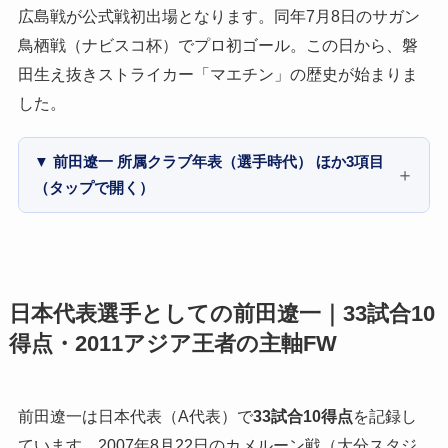
広島戦が公式戦初出場となります。同年7月8日のサガン
鳥栖戦（ナビスコ杯）でプロ初ゴール。この日から、磐
田生え抜きストライカー「マエチン」の歴史が始まりま
した。
▼ 前田遼一 所属クラブ年表（選手時代） ほか3項目
（タップで開く）
日本代表選手としての前田遼一｜33試合10
得点・2011アジア王者の主軸FW
前田遼一は日本代表（A代表）で
33試合10得点
を記録し
ています。2007年8月22日のカメルーン戦（大分スタジ