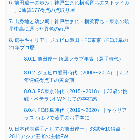
6.
前田遼一の歩み｜神戸生まれ横浜育ちのストライカ
ー、J通算177得点の点取り屋
7.
出身地と幼少期｜神戸生まれ・横浜育ち・東京の暁
星中高に通った異色の経歴
8.
選手キャリア｜ジュビロ磐田→FC東京→FC岐阜の
21年プロ歴
8.0.1.
前田遼一 所属クラブ年表（選手時代）
8.0.2.
ジュビロ磐田時代（2000〜2014）｜J12
年連続得点王の黄金期
8.0.3.
FC東京時代（2015〜2018）｜33歳の挑
戦・ベテランFWとしての存在感
8.0.4.
FC岐阜時代（2019〜2020）｜キャリア
ラストはJ2で若手のお手本に
9.
日本代表選手としての前田遼一｜33試合10得点・
2011アジア王者の主軸FW