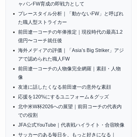
ャパンFW育成の即戦力として
プレースタイル分析｜「動かないFW」と呼ばれ
た職人型ストライカー
前田遼一コーチの年俸推定｜現役時代の最高1.2
億円〜コーチ就任後
海外メディアの評価｜「Asia’s Big Striker」アジ
アで認められた職人FW
前田遼一コーチの人物像完全網羅｜素顔・人物
像
友達に話したくなる前田遼一の意外な素顔
応援を120%にするユニフォーム＆グッズ
北中米W杯2026への展望｜前田コーチの代表内
での役割
JFA公式YouTube｜代表戦ハイライト・合宿映像
サッカーのある毎日を、もっと好きになる｜