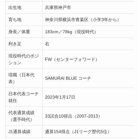
出生地
兵庫県神戸市
育ち地
神奈川県横浜市青葉区（小学3年から）
身長／体重
183cm／78kg（現役時代）
利き足
右
現役時代のポジ
FW（センターフォワード）
ション
現職（日本代
SAMURAI BLUE コーチ
表）
日本代表コーチ
2023年1月17日
就任
代表通算成績
33試合10得点（2007-2013）
（選手時代）
J1通算成績
通算154得点（J1リーグ歴代5位）