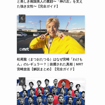
と美しき南国美人の素顔〜「神の左」を支え
た強き女性〜【完全ガイド】
松尾龍（まつおたつる）はなぜ宮崎「わけも
ん」のレギュラー？｜抜擢された真相｜MRT
宮崎放送【解説まとめ】【完全ガイド】