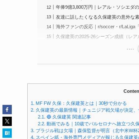
年俸9億3,800万円｜レアル・ソシエ
友達に話したくなる久保建英の意外な
海外ファンの反応｜r/soccer・r/LaLi
久保建英の2025-26シーズン成績（レ
Conten
1.
MF FW 久保：久保建英とは｜30秒で分かる
2.
久保建英の最新情報｜チュニジア戦欠場が決定、
2.1.
🔵 久保建英 関連記事
2.2.
動画でみる｜10歳でバルセロナへ旅立つ久保建
3.
ブラジル戦は欠場｜森保監督が明言（北中米W杯2
4.
スペイン紙・海外専門メディアが報じる久保建英