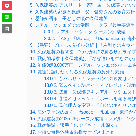
5.
久保建英の“アスリート一家”｜弟・久保瑛史とい
6.
久保建英の家族と原点｜父・健史さんの教育方針、
7.
恩師が語る、子どもの頃の久保建英
8.
レアル・ソシエダでの活躍｜「クラブ最重要選手
8.0.1.
レアル・ソシエダ シーズン別成績
8.0.2.
『AS』『Marca』『Diario Vasco
9.
【熱狂】プレースタイル分析｜「左利きの右ウイ
10.
久保建英の相関図｜“つながり”で見るサムライ
11.
戦術的考察｜久保建英は「なぜ違いを生むのか
12.
年俸9億3,800万円｜レアル・ソシエダのチー
13.
友達に話したくなる久保建英の意外な素顔
13.0.1.
①バルサ・カンテラ時代の親友はアン
13.0.2.
②スペイン語ネイティブレベル・現地
13.0.3.
③弟・久保瑛史もレアル・ソシエダ下
13.0.4.
④憧れはメッシ・「ボールを蹴る喜び
13.0.5.
⑤代理人を変更・「自分のキャリアは
14.
海外ファンの反応｜r/soccer・r/LaLiga「東洋
15.
久保建英の2025-26シーズン成績（レアル・ソ
16.
戦術解説・選手自伝で「もう一歩深く」
17.
お得な無料体験＆お得サービスまとめ