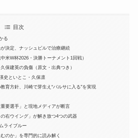
目次
分かる
場が決定、ナッシュビルで治療継続
米W杯2026・決勝トーナメント1回戦）
る久保建英の負傷（原文・出典つき）
保瑛史といとこ・久保凛
教育方針、川崎で芽生え“バルサに入る”を実現
最重要選手」と現地メディアが断言
の右ウイング」が解き放つ4つの武器
サムライブルー
生むのか」を専門的に読み解く