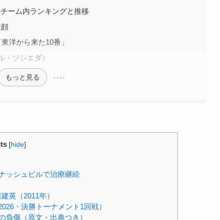
ダのチーム内ランキングと推移
素顔
ga「東洋から来た10番」
アル・ソシエダ）
もっと見る
ts
[
hide
]
ナッシュビルで治療継続
英（2011年）
026・決勝トーナメント1回戦）
の負傷（原文・出典つき）