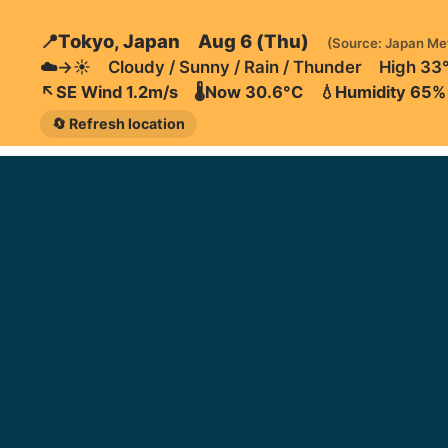
📍Tokyo, Japan Aug 6 (Thu)
(Source: Japan Me
☁️→☀️ Cloudy / Sunny / Rain / Thunder High 33
↖️SE Wind 1.2m/s 🌡️Now 30.6°C 💧Humidity 65%
🔄 Refresh location