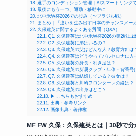
18.
選手のコンディション管理｜AIスマートリング
19.
最後にもう一つ、通勤・移動中に
20.
北中米W杯2026での歩み（〜ブラジル戦）
21.
まとめ｜「違いを生み出す日本のチャンスメーカ
22.
久保建英に関するよくある質問（Q&A）
22.1.
Q1. 久保建英は北中米W杯2026の第2戦に
22.2.
Q2. 久保建英に弟はいるの？
22.3.
Q3. 久保建英の父はどんな人？教育方針は
22.4.
Q4. 久保建英はどうやってバルセロナに入
22.5.
Q5. 久保建英の身長・利き足は？
22.6.
Q6. 久保建英の所属クラブ・年俸・背番号
22.7.
Q7. 久保建英は結婚している？彼女は？
22.8.
Q8. 久保建英と川崎フロンターレの縁は？
22.9.
Q9. 久保建英の出身はどこ？
22.10.
▶ こちらもおすすめ
22.11.
出典・参考リンク
22.12.
画像出典・著作権
MF FW 久保：久保建英とは｜30秒で分