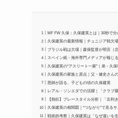
MF FW 久保：久保建英とは｜30秒で
久保建英の最新情報｜チュニジア戦欠
ブラジル戦は欠場｜森保監督が明言（北中
スペイン紙・海外専門メディアが報じ
久保建英の“アスリート一家”｜弟・久
久保建英の家族と原点｜父・健史さんの
恩師が語る、子どもの頃の久保建英
レアル・ソシエダでの活躍｜「クラブ
【熱狂】プレースタイル分析｜「左利き
久保建英の相関図｜“つながり”で見る
戦術的考察｜久保建英は「なぜ違いを