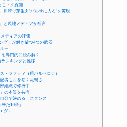
とこ・久保凛
川崎で芽生え“バルサに入る”を実現
」と現地メディアが断言
』海外メディアの評価
ング」が解き放つ4つの武器
ブルー
」を専門的に読み解く
ム内ランキングと推移
ス・ファティ（現バルセロナ）
記者も舌を巻く流暢さ
部組織で修行中
」の本質を共有
自分で決める」スタンス
から来た10番」
シエダ）