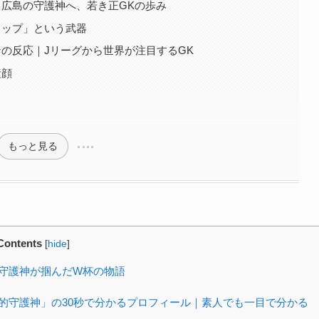
広島の守護神へ、若き正GKの歩み
トップ」という武器
の反応｜Jリーグから世界が注目するGK
素顔
」
もっと見る
Contents
[
hide
]
守護神が掴んだW杯の物語
的守護神」の30秒で分かるプロフィール｜素人でも一目で分かる