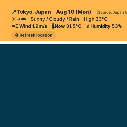
📍Tokyo, Japan Aug 10 (Mon)
(Source: Japan 
☀️→☁️ Sunny / Cloudy / Rain High 33°C
⬅️E Wind 1.9m/s 🌡️Now 31.5°C 💧Humidity 53%
🔄 Refresh location