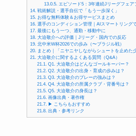
13.0.5.
エピソード5：3年連続Jリーグフェ
14.
戦術解説・選手自伝で「もう一歩深く」
15.
お得な無料体験＆お得サービスまとめ
16.
選手のコンディション管理｜AIスマートリング
17.
最後にもう一つ、通勤・移動中に
18.
大迫敬介への評価｜Jリーグ・国内での反応
19.
北中米W杯2026での歩み（〜ブラジル戦）
20.
まとめ｜「ニヤニヤしながらシュートを止めた少
21.
大迫敬介に関するよくある質問（Q&A）
21.1.
Q1. 大迫敬介はどんなゴールキーパー？
21.2.
Q2. 大迫敬介の出身・育成の歩みは？
21.3.
Q3. 大迫敬介のプレーの強みは？
21.4.
Q4. 大迫敬介の所属クラブ・背番号は？
21.5.
Q5. 大迫敬介の身長は？
21.6.
画像出典・著作権
21.7.
▶ こちらもおすすめ
21.8.
出典・参考リンク