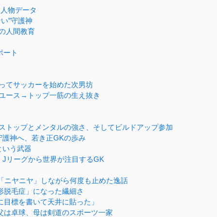
る人物データ
い”守護神
の人間教育
ポート
ってサッカーを始めた次男坊
島ユース→トップ一筋の生え抜き
ストップとメンタルの強さ、そしてビルドアップ参加
護神へ、若き正GKの歩み
という武器
Jリーグから世界が注目するGK
を「ニヤニヤ」しながら何度も止めた逸話
形脱毛症」になった繊細さ
に目標を書いて天井に貼った」
父は卓球、母は剣道のスポーツ一家