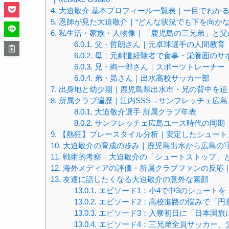
4.
大迫敬介 基本プロフィール一覧表｜一目でわか
5.
恩師が見た大迫敬介｜“どんな状況でも下を向かな
6.
私生活・家族・人物像｜「鹿児島の三兄弟」と父
6.0.1.
父・哲朗さん｜元卓球選手の人間教育
6.0.2.
母｜元剣道経験者で食事・栄養面のサ
6.0.3.
兄・絢一郎さん｜スポーツトレーナー
6.0.4.
弟・昴さん｜出水高校サッカー部
7.
出身地と幼少期｜鹿児島県出水市・兄の背中を追
8.
所属クラブ遍歴｜江内SSS→サンフレッチェ広
8.0.1.
大迫敬介選手 所属クラブ年表
8.0.2.
サンフレッチェ広島ユース時代の同期
9.
【熱狂】プレースタイル分析｜安定したシュート
10.
大迫敬介の育成の歩み｜鹿児島出水から広島の守
11.
戦術的考察｜大迫敬介の「シュートストップ」
12.
海外メディアの評価・所属クラブファンの反応｜
13.
友達に話したくなる大迫敬介の意外な素顔
13.0.1.
エピソード1：小4で中3のシュート
13.0.2.
エピソード2：高校進路の悩みで「円
13.0.3.
エピソード3：入寮初日に「日本国旗
13.0.4.
エピソード4：三兄弟全員サッカー、