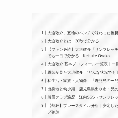
大迫敬介、五輪のベンチで味わった挫
大迫敬介とは｜30秒で分かる
【ファン必読】大迫敬介「サンフレッチ
でも一目で分かる｜Keisuke Osako
大迫敬介 基本プロフィール一覧表｜一
恩師が見た大迫敬介｜“どんな状況でも
私生活・家族・人物像｜「鹿児島の三
出身地と幼少期｜鹿児島県出水市・兄
所属クラブ遍歴｜江内SSS→サンフレ
【熱狂】プレースタイル分析｜安定し
プ参加