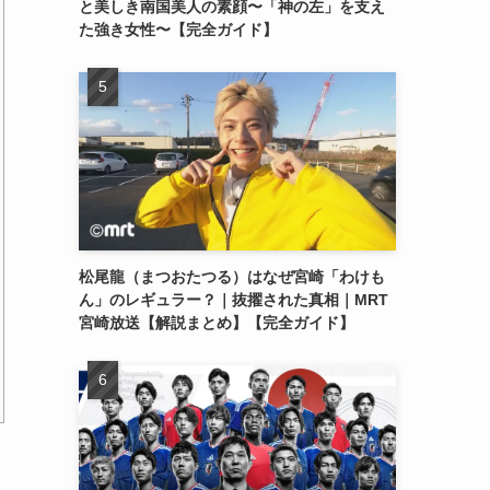
と美しき南国美人の素顔〜「神の左」を支え
た強き女性〜【完全ガイド】
松尾龍（まつおたつる）はなぜ宮崎「わけも
ん」のレギュラー？｜抜擢された真相｜MRT
宮崎放送【解説まとめ】【完全ガイド】