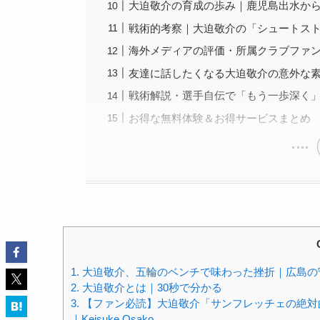
大迫敬介の育成の歩み｜鹿児島出水から
戦術的考察｜大迫敬介の「シュートス
海外メディアの評価・所属クラブファン
友達に話したくなる大迫敬介の意外な
戦術解説・選手自伝で「もう一歩深く
お得な無料体験＆お得サービスまとめ
1.
大迫敬介、五輪のベンチで味わった挫折｜広島の
2.
大迫敬介とは｜30秒で分かる
3.
【ファン必読】大迫敬介「サンフレッチェの絶対
｜Keisuke Osako