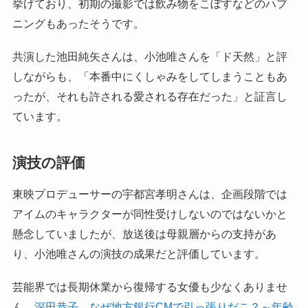
挙げており、初期の撮影では飲み物をこぼすなどのハプ
ニングもあったそうです。
共演した池田純矢さんは、小池唯さんを「ド天然」と評
しながらも、「本番中にくしゃみをしてしまうこともあ
ったが、それも許される愛される存在だった」と証言し
ています。
演技の評価
東映プロデューサーの宇都宮孝明さんは、企画段階では
アイムのキャラクターが同性受けしないのではないかと
懸念していましたが、放送後は母親層からの支持があ
り、小池唯さんの演技の成果だと評価しています。
芸能界では長期休業から復帰する女優も少なくありませ
ん。
深田恭子、なぜ地方銀行CMで引っ張りだこ？～年齢