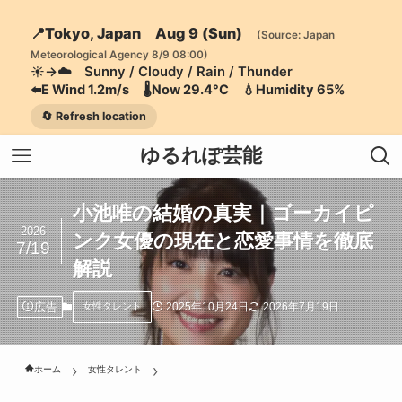
📍Tokyo, Japan Aug 9 (Sun)
(Source: Japan
Meteorological Agency 8/9 08:00)
☀️→☁️ Sunny / Cloudy / Rain / Thunder
⬅️E Wind 1.2m/s 🌡️Now 29.4°C 💧Humidity 65%
🔄 Refresh location
ゆるれぽ芸能
小池唯の結婚の真実｜ゴーカイピ
2026
ンク女優の現在と恋愛事情を徹底
7/19
解説
広告
2025年10月24日
2026年7月19日
女性タレント
ホーム
女性タレント