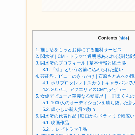
Contents
[
hide
]
1.
推し活をもっとお得にする無料サービス
2.
関水渚 | CM・ドラマで透明感あふれる演技
3.
関水渚のプロフィール | 基本情報と経歴 📝
3.1.
「渚」という名前に込められた想い
4.
芸能界デビューのきっかけ | 石原さとみへの
4.1.
ホリプロタレントスカウトキャラバンで
4.2.
2017年、アクエリアスCMでデビュー
5.
女優デビューと華麗なる受賞歴 | 「町田くん
5.1.
1000人のオーディションを勝ち抜いた新
5.2.
輝かしい新人賞の数々
6.
関水渚の代表作品 | 映画からドラマまで幅広
6.1.
映画作品
6.2.
テレビドラマ作品