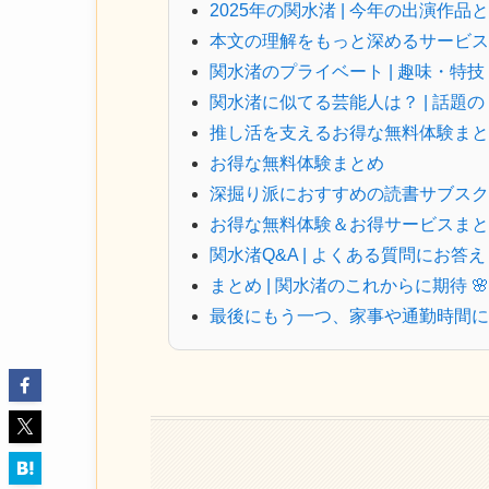
2025年の関水渚 | 今年の出演作品
本文の理解をもっと深めるサービス
関水渚のプライベート | 趣味・特
関水渚に似てる芸能人は？ | 話題
推し活を支えるお得な無料体験まと
お得な無料体験まとめ
深掘り派におすすめの読書サブスク
お得な無料体験＆お得サービスまと
関水渚Q&A | よくある質問にお答え 
まとめ | 関水渚のこれからに期待 🌸
最後にもう一つ、家事や通勤時間に