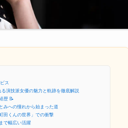
ビス
ふれる演技派女優の魅力と軌跡を徹底解説
歴 📝
さとみへの憧れから始まった道
「町田くんの世界」での衝撃
マまで幅広い活躍