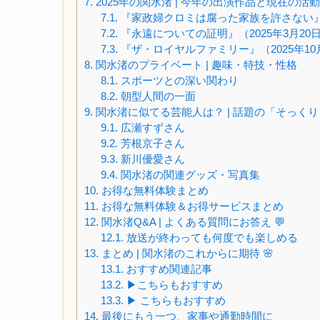
7.
2025年の関水渚 | 今年の出演作品と現在の活動
7.1.
『家政婦クロミは腐った家族を許さない』（
7.2.
『永遠についての証明』（2025年3月20
7.3.
『ザ・ロイヤルファミリー』（2025年1
8.
関水渚のプライベート | 趣味・特技・性格
8.1.
スポーツとの深い関わり
8.2.
朝型人間の一面
9.
関水渚に似てる芸能人は？ | 話題の「そっく
9.1.
広瀬すずさん
9.2.
芳根京子さん
9.3.
新川優愛さん
9.4.
関水渚の関連グッズ・写真集
10.
お得な無料体験まとめ
11.
お得な無料体験＆お得サービスまとめ
12.
関水渚Q&A | よくある質問にお答え 💬
12.1.
放送が終わっても何度でも楽しめる
13.
まとめ | 関水渚のこれからに期待 🌸
13.1.
おすすめ関連記事
13.2.
▶︎こちらもおすすめ
13.3.
▶ こちらもおすすめ
14.
最後にもう一つ、家事や通勤時間に