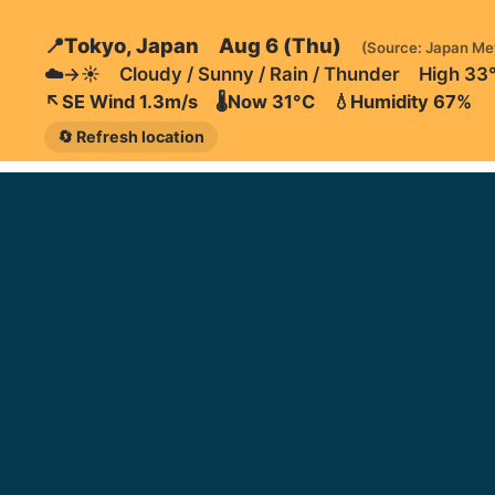
📍Tokyo, Japan Aug 6 (Thu)
(Source: Japan Me
☁️→☀️ Cloudy / Sunny / Rain / Thunder High 33
↖️SE Wind 1.3m/s 🌡️Now 31°C 💧Humidity 67%
🔄 Refresh location