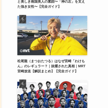
と美しき南国美人の素顔〜「神の左」を支え
た強き女性〜【完全ガイド】
松尾龍（まつおたつる）はなぜ宮崎「わけも
ん」のレギュラー？｜抜擢された真相｜MRT
宮崎放送【解説まとめ】【完全ガイド】