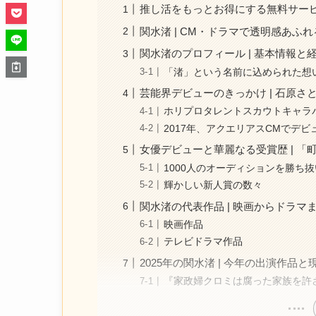
推し活をもっとお得にする無料サー
関水渚 | CM・ドラマで透明感あ
関水渚のプロフィール | 基本情報と経歴
「渚」という名前に込められた想
芸能界デビューのきっかけ | 石原
ホリプロタレントスカウトキャラ
2017年、アクエリアスCMでデビ
女優デビューと華麗なる受賞歴 | 
1000人のオーディションを勝ち
輝かしい新人賞の数々
関水渚の代表作品 | 映画からドラマ
映画作品
テレビドラマ作品
2025年の関水渚 | 今年の出演作品と
『家政婦クロミは腐った家族を許さ