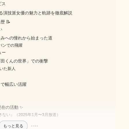
ビス
ふれる演技派女優の魅力と軌跡を徹底解説
 📝
い
さとみへの憧れから始まった道
バンでの飛躍
ュー
「町田くんの世界」での衝撃
抜いた新人
まで幅広い活躍
現在の活動 ✨
ない』（2025年1月〜3月放送）
もっと見る