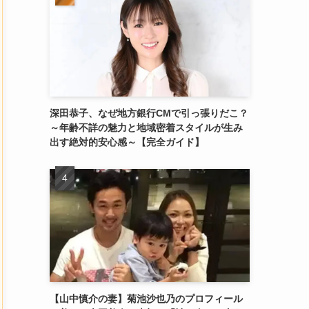
深田恭子、なぜ地方銀行CMで引っ張りだこ？
～年齢不詳の魅力と地域密着スタイルが生み
出す絶対的安心感～【完全ガイド】
【山中慎介の妻】菊池沙也乃のプロフィール