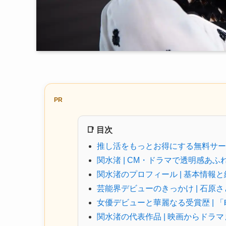
PR
📑 目次
推し活をもっとお得にする無料サー
関水渚 | CM・ドラマで透明感あ
関水渚のプロフィール | 基本情報と経
芸能界デビューのきっかけ | 石原
女優デビューと華麗なる受賞歴 | 
関水渚の代表作品 | 映画からドラ