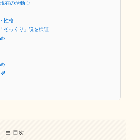
と現在の活動 ✨
技・性格
の「そっくり」説を検証
め
め
💬
目次