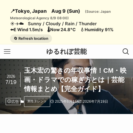
📍Tokyo, Japan Aug 9 (Sun)
(Source: Japan
Meteorological Agency 8/9 08:00)
☀️→☁️ Sunny / Cloudy / Rain / Thunder
⬅️E Wind 1.5m/s 🌡️Now 24.8°C 💧Humidity 91%
🔄 Refresh location
ゆるれぽ芸能
玉木宏の驚きの年収事情！CM・映
2026
画・ドラマでの稼ぎ方とは｜芸能
7/19
情報まとめ【完全ガイド】
広告
2025年6月1日
2026年7月19日
男性タレント