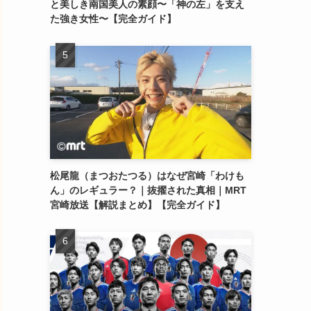
と美しき南国美人の素顔〜「神の左」を支え
た強き女性〜【完全ガイド】
松尾龍（まつおたつる）はなぜ宮崎「わけも
ん」のレギュラー？｜抜擢された真相｜MRT
宮崎放送【解説まとめ】【完全ガイド】