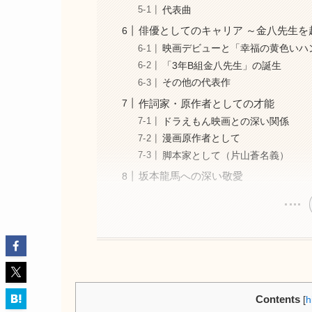
代表曲
俳優としてのキャリア ～金八先生を
映画デビューと「幸福の黄色いハ
「3年B組金八先生」の誕生
その他の代表作
作詞家・原作者としての才能
ドラえもん映画との深い関係
漫画原作者として
脚本家として（片山蒼名義）
坂本龍馬への深い敬愛
Contents
[
h