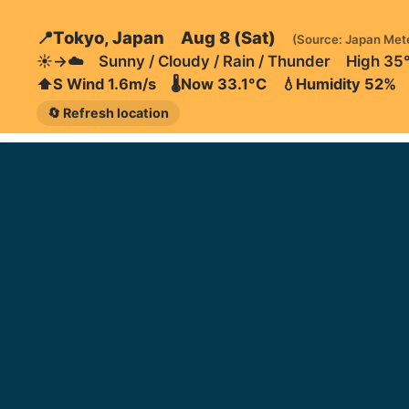
📍Tokyo, Japan Aug 8 (Sat)
(Source: Japan Met
☀️→☁️ Sunny / Cloudy / Rain / Thunder High 35
⬆️S Wind 1.6m/s 🌡️Now 33.1°C 💧Humidity 52%
🔄 Refresh location