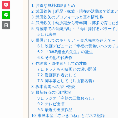
1.
お得な無料体験まとめ
2.
武田鉄矢｜経歴・家族・現在の活動まで総まと
3.
武田鉄矢のプロフィールと基本情報 📝
4.
武田鉄矢｜幼少期から青年期 ～博多で育った
5.
海援隊での音楽活動 ～「母に捧げるバラード
5.1.
代表曲
6.
俳優としてのキャリア ～金八先生を超えて～
6.1.
映画デビューと「幸福の黄色いハンカチ
6.2.
「3年B組金八先生」の誕生
6.3.
その他の代表作
7.
作詞家・原作者としての才能
7.1.
ドラえもん映画との深い関係
7.2.
漫画原作者として
7.3.
脚本家として（片山蒼名義）
8.
坂本龍馬への深い敬愛
9.
最新時点の活動状況
9.1.
ラジオ「今朝の三枚おろし」
9.2.
テレビ出演
9.3.
最近の出演作品
10.
東洋水産「赤いきつね」とギネス記録